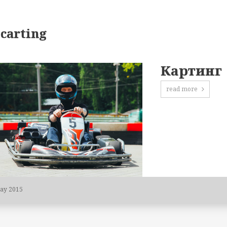
 carting
Картинг
read more
Day 2015