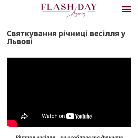
Святкування річниці весілля у
Львові
Річниця весілля – це особливе та душевне