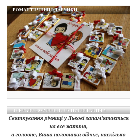
РОМАНТИЧНІ ПОДАРУНКИ
ЯСКРАВІ СЮРПРИЗИ ТА ПРИВІТАННЯ У
ЛЬВОВІ
Святкування річниці у Львові запам’ятається
на все життя,
а головне, Ваша половинка відчує, наскілько