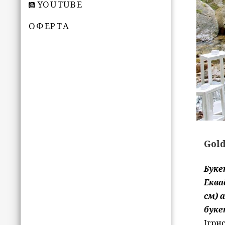
YOUTUBE
ОФЕРТА
Gol
Буке
Еква
см) 
буке
Ігрис