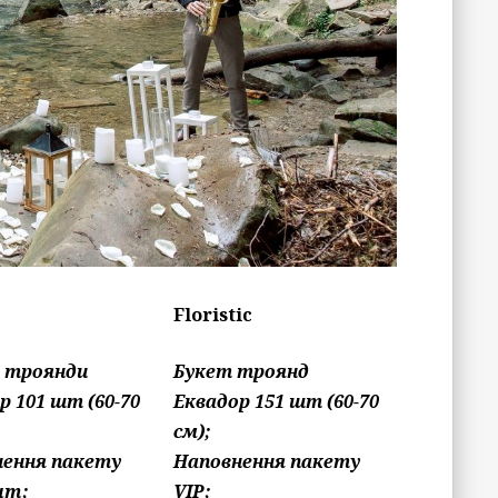
Floristic
: троянди
Букет троянд
р 101 шт (60-70
Еквадор 151 шт (60-70
см);
нення пакету
Наповнення пакету
um;
VIP;