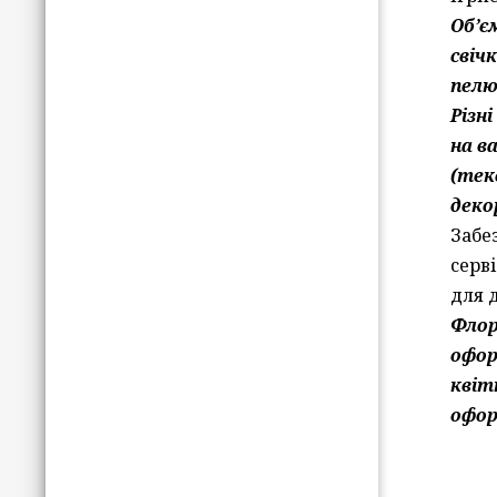
Об’є
свіч
пелю
Різн
на в
(тек
декор
Забе
серв
для 
Фло
офор
квіт
офор