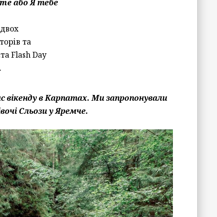
me або Я тебе
 двох
торів та
та Flash Day
.
ас вікенду в Карпатах. Ми запропонували
івочі Сльози у Яремче.