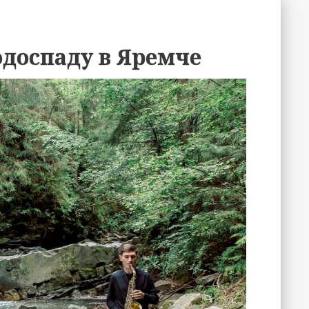
одоспаду в Яремче