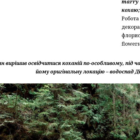
marry 
кохаю;
Робота
декора
флорис
flowers
ан вирішив освідчитися коханій по-особливому, під ч
йому оригінальну локацію – водоспад Д