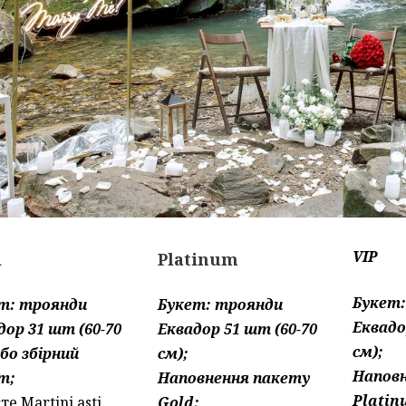
VIP
d
Platinum
Букет
т: троянди
Букет: троянди
Еквадо
дор 31 шт (60-70
Еквадор 51 шт (60-70
см);
або збірний
см);
Напов
т;
Наповнення пакету
Platin
те Martini asti
Gold;