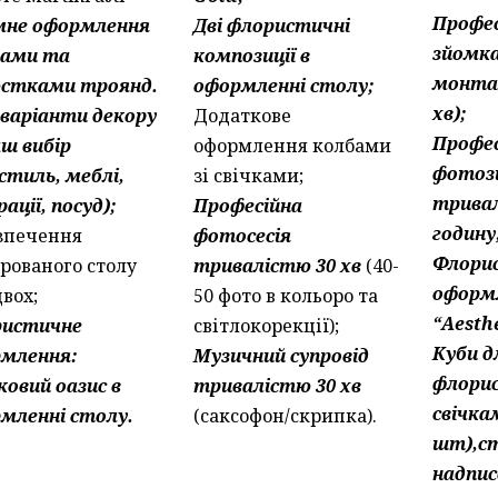
Профес
мне оформлення
Дві флористичні
зйомка
ками та
композиції в
монта
стками троянд.
оформленні столу;
хв);
і варіанти декору
Додаткове
Профес
аш вибір
оформлення колбами
фотоз
стиль, меблі,
зі свічками;
трива
ації, посуд);
Професійна
годину
зпечення
фотосесія
Флори
ірованого столу
тривалістю 30 хв
(40-
оформ
двох;
50 фото в кольоро та
“Aesthe
ристичне
світлокорекції);
Куби д
млення:
Музичний супровід
флорис
ковий оазис в
тривалістю 30 хв
свічка
мленні столу.
(саксофон/скрипка).
шт),ст
надпис