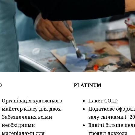
D
PLATINUM
Організація художнього
Пакет GOLD
майстер класу для двох
Додаткове оформ
Забезпечення всіми
залу свічками (+2
необхідними
Вдвічі більше пел
матеріалами для
троянд довкола