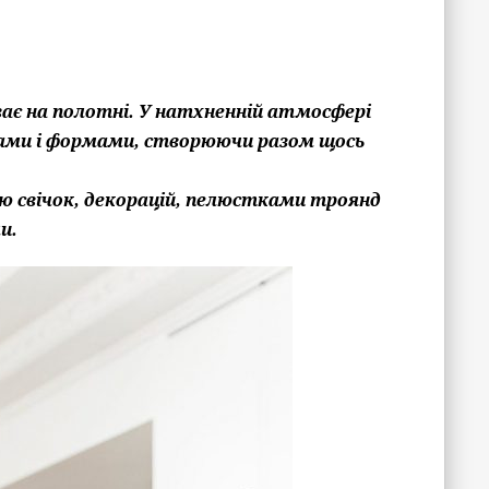
ває на полотні. У натхненній атмосфері
ами і формами, створюючи разом щось
ю свічок, декорацій, пелюстками троянд
и.