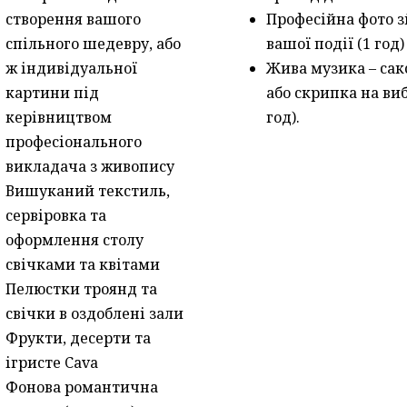
створення вашого
Професійна фото 
спільного шедевру, або
вашої події (1 год)
ж індивідуальної
Жива музика – са
картини під
або скрипка на виб
керівництвом
год).
професіонального
викладача з живопису
Вишуканий текстиль,
сервіровка та
оформлення столу
свічками та квітами
Пелюстки троянд та
свічки в оздоблені зали
Фрукти, десерти та
ігристе Cava
Фонова романтична