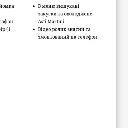
зйомка
В меню вишукані
закуски та охолоджене
ксофон
Asti Martini
ір (1
Відео ролик знятий та
змонтований на телефон