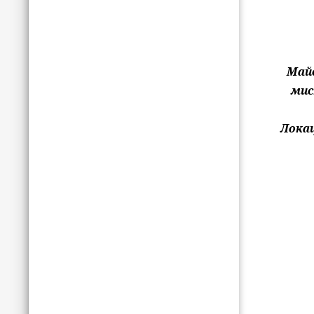
Майс
мис
Локац