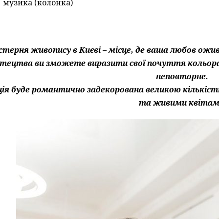
музика (колонка)
терня живопису в Києві – місце, де ваша любов ожи
тецтва ви зможете виразити свої почуття кольор
неповторне.
ія буде романтично задекорована великою кількіст
та живими квітам