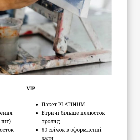
VIP
Пакет PLATINUM
лення
Втричі більше пелюсток
0 шт)
троянд
юсток
60 свічок в оформленні
зали