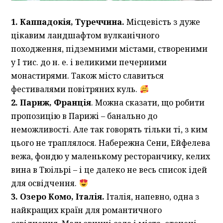
1. Каппадокія, Туреччина.
Місцевість з дуже
цікавим ландшафтом вулканічного
походження, підземними містами, створеними
у I тис. до н. е. і великими печерними
монастирями. Також місто славиться
фестивалями повітряних куль.
2. Париж, Франція
. Можна сказати, що робити
пропозицію в Парижі – банально до
неможливості. Але так говорять тільки ті, з ким
цього не траплялося. Набережна Сени, Ейфелева
вежа, фондю у маленькому ресторанчику, келих
вина в Тюільрі – і це далеко не весь список ідей
для освідчення.
3. Озеро Комо, Італія.
Італія, напевно, одна з
найкращих країн для романтичного