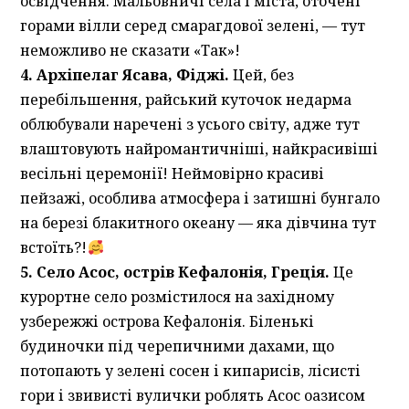
освідчення. Мальовничі села і міста, оточені
горами вілли серед смарагдової зелені, — тут
неможливо не сказати «Так»!
4. Архіпелаг Ясава, Фіджі.
Цей, без
перебільшення, райський куточок недарма
облюбували наречені з усього світу, адже тут
влаштовують найромантичніші, найкрасивіші
весільні церемонії! Неймовірно красиві
пейзажі, особлива атмосфера і затишні бунгало
на березі блакитного океану — яка дівчина тут
встоїть?!
5. Село Асос, острів Кефалонія, Греція.
Це
курортне село розмістилося на західному
узбережжі острова Кефалонія. Біленькі
будиночки під черепичними дахами, що
потопають у зелені сосен і кипарисів, лісисті
гори і звивисті вулички роблять Асос оазисом