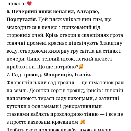
спокою.
6. Печерний пляж Бенагил, Алгарве,
Португалія.
Цей пляж унікальний тим, що
знаходиться в печері і прихований від
сторонніх очей. Крізь отвори в склепіннях грота
сонячні промені красиво підсвічують блакитну
воду, створюючи химерну гру світла на стінах і
печери. Лише теплий пісок, легкий шелест
прибою і ви. Що ще потрібно?
7. Сад троянд, Флоренція, Італія.
Флорентійський сад троянд — це шматочок раю
на землі. Десятки сортів троянд, ірисів і півоній
наповнюють тераси саду пахощами, а затишні
куточки з фонтанами і декоративними
ставками ваблять прохолодною тінню — і все це
з просто казковим краєвидом!
Зробіть свою подорож незабутньою, а місце