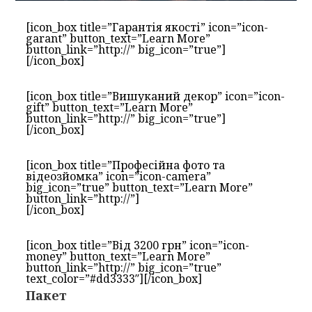
[icon_box title=”Гарантія якості” icon=”icon-
garant” button_text=”Learn More”
button_link=”http://” big_icon=”true”]
[/icon_box]
[icon_box title=”Вишуканий декор” icon=”icon-
gift” button_text=”Learn More”
button_link=”http://” big_icon=”true”]
[/icon_box]
[icon_box title=”Професійна фото та
відеозйомка” icon=”icon-camera”
big_icon=”true” button_text=”Learn More”
button_link=”http://”]
[/icon_box]
[icon_box title=”Від 3200 грн” icon=”icon-
money” button_text=”Learn More”
button_link=”http://” big_icon=”true”
text_color=”#dd3333″][/icon_box]
Пакет