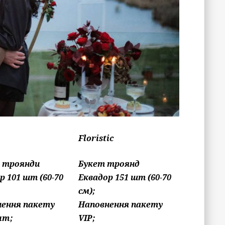
Floristic
: троянди
Букет троянд
р 101 шт (60-70
Еквадор 151 шт (60-70
см);
нення пакету
Наповнення пакету
um;
VIP;