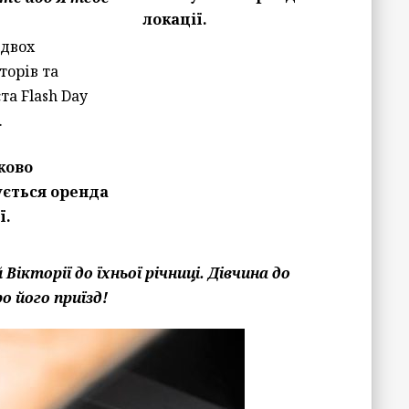
локації.
 двох
торів та
та Flash Day
.
ково
ується оренда
ї.
Вікторії до їхньої річниці. Дівчина до
о його приїзд!