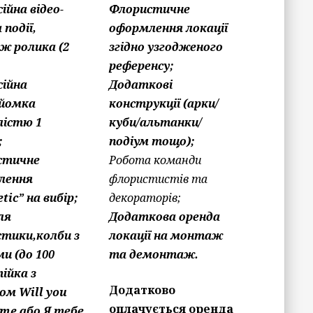
ійна відео-
Флористичне
 події,
оформлення локації
ж ролика (2
згідно узгодженого
референсу;
ійна
Додаткові
йомка
конструкції (арки/
лістю 1
куби/альтанки/
;
подіум тощо);
стичне
Робота команди
лення
флористистів та
tic” на вибір;
декораторів;
ля
Додаткова оренда
тики,колби з
локації на монтаж
ми (до 100
та демонтаж.
ійка з
Додатково
ом Will you
оплачується оренда
me або Я тебе