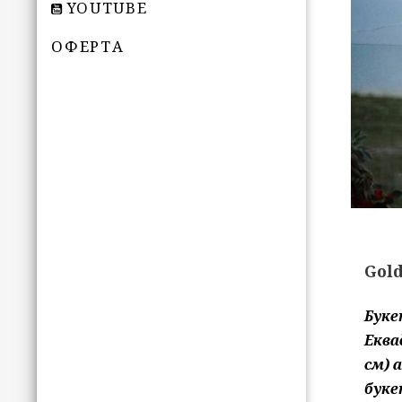
YOUTUBE
ОФЕРТА
Gol
Буке
Еква
см) 
буке