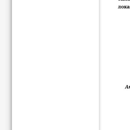
лока
Ан