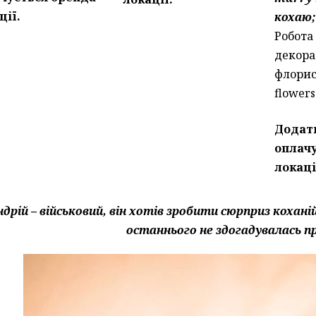
ції.
кохаю;
Робота
декора
флорис
flowers
Додат
оплач
локаці
дрій – військовий, він хотів зробити сюрприз коханій 
останнього не здогадувалась пр