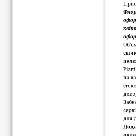
Ігрис
Фло
офор
квіт
офор
Об’є
свіч
пелю
Різн
на в
(текс
декор
Забе
серв
для 
Дод
опла