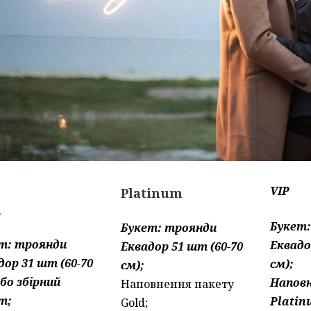
VIP
Platinum
d
Букет
Букет: троянди
т: троянди
Еквадо
Еквадор 51 шт (60-70
дор 31 шт (60-70
см);
см);
або збірний
Напов
Наповнення пакету
т;
Platin
Gold;