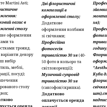
те Martini Asti;
Профес
Дві флористичні
ристичне
зйомка
композиції в
млення:
монта
оформленні столу;
ковий оазис в
хв);
Додаткове
мленні столу
Профес
оформлення колбами
мне оформлення
фотоз
зі свічками;
ками та
трива
Професійна
стками троянд.
годину
фотосесія
і варіанти декору
Флори
тривалістю 30 хв
(40-
аш вибір
оформ
50 фото в кольоро та
тиль, меблі,
“Aesthe
світлокорекції);
ації, посуд);
Куби д
Музичний супровід
зпечення
флорис
тривалістю 30 хв
ірованого столу
свічка
(саксофон/скрипка).
двох;
шт),ст
Додатково
атково
надпис
оплачується оренда
чується оренда
marry 
локації.