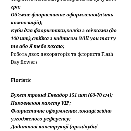
грн;
Об’ємне флористичне оформлення(п’ять
композицій);
Куби для флористики,колби з свічками (до
100 шт),стійка з надписом Will you marry
me або Я тебе кохаю;
Робота двох декораторів та флориста Flash
Day flowers.
Floristic
Букет троянд Еквадор 151 шт (60-70 см);
Наповнення пакету VIP;
Флористичне оформлення локації згідно
узгодженого референсу;
Додаткові конструкції (арки/куби/