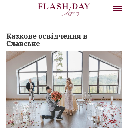
Казкове освідчення в
Славське