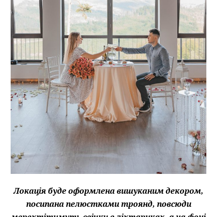
Локація буде оформлена вишуканим декором,
посипана пелюстками троянд, повсюди
мерехтітимуть свічки в ліхтариках, а на фоні