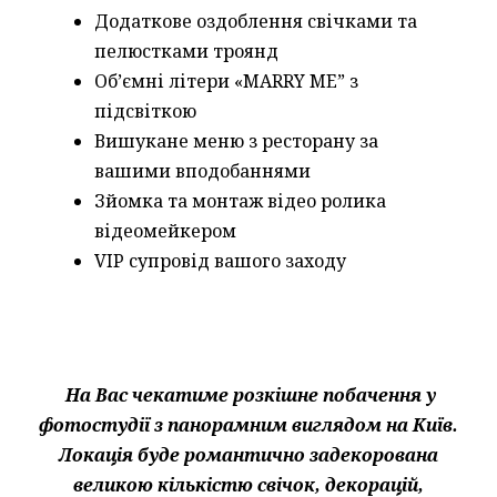
Додаткове оздоблення свічками та
пелюстками троянд
Обʼємні літери «MARRY ME” з
підсвіткою
Вишукане меню з ресторану за
вашими вподобаннями
Зйомка та монтаж відео ролика
відеомейкером
VIP супровід вашого заходу
На Вас чекатиме розкішне побачення у
фотостудії з панорамним виглядом на Київ.
Локація буде романтично задекорована
великою кількістю свічок, декорацій,