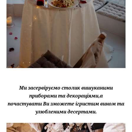
Ми засервіруємо столик вишуканими
приборами та декораціями,а
почастувати Ви зможете ігристим вином та
улюбленими десертами.