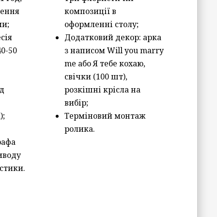
лення
композиції в
ми;
оформленні столу;
сія
Додатковий декор: арка
40-50
з написом Will you marry
me або Я тебе кохаю,
свічки (100 шт),
д
розкішні крісла на
вибір;
);
Терміновий монтаж
ролика.
рафа
иводу
истики.