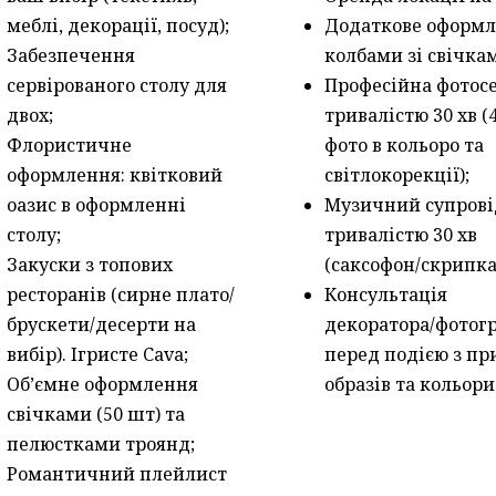
меблі, декорації, посуд);
Додаткове оформ
Забезпечення
колбами зі свічка
сервірованого столу для
Професійна фотосе
двох;
тривалістю 30 хв (
Флористичне
фото в кольоро та
оформлення: квітковий
світлокорекції);
оазис в оформленні
Музичний супрові
столу;
тривалістю 30 хв
Закуски з топових
(саксофон/скрипка
ресторанів (сирне плато/
Консультація
брускети/десерти на
декоратора/фотог
вибір). Ігристе Cava;
перед подією з пр
Об’ємне оформлення
образів та кольор
свічками (50 шт) та
пелюстками троянд;
Романтичний плейлист