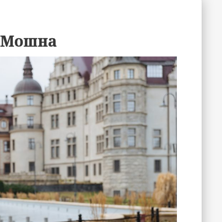
у Мошна