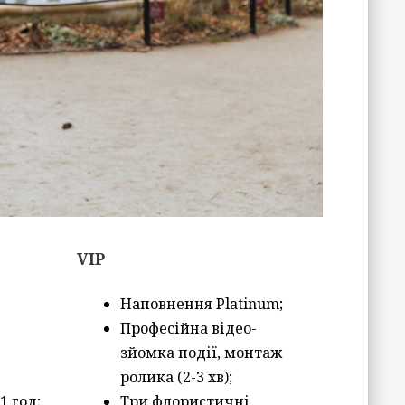
VIP
Наповнення Platinum;
Професійна відео-
зйомка події, монтаж
ролика (2-3 хв);
1 год;
Три флористичні