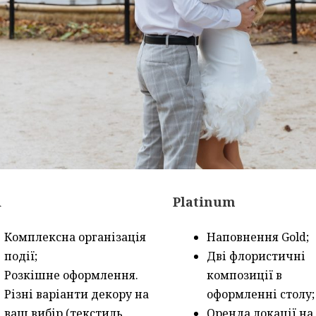
d
Platinum
Комплексна організація
Наповнення Gold;
події;
Дві флористичні
Розкішне оформлення.
композиції в
Різні варіанти декору на
оформленні столу;
ваш вибір (текстиль,
Оренда локації на 