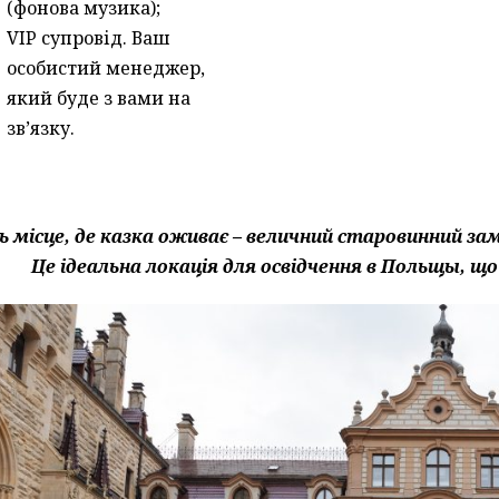
(фонова музика);
VIP супровід. Ваш
особистий менеджер,
який буде з вами на
зв’язку.
ь місце, де казка оживає – величний старовинний з
Це ідеальна локація для освідчення в Польщы, щ