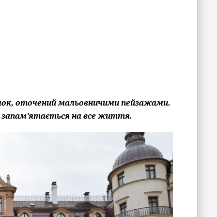
амок, оточений мальовничими пейзажами.
о запам’ятається на все життя.