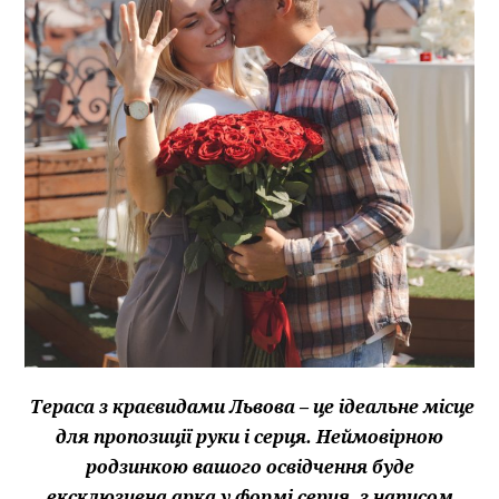
Тераса з краєвидами Львова – це ідеальне місце
для пропозиції руки і серця.
Неймовірною
родзинкою вашого освідчення буде
ексклюзивна арка у формі серця, з написом