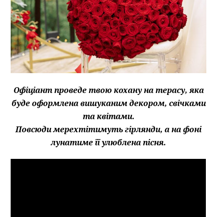
Офіціант проведе твою кохану на терасу, яка
буде
оформлена вишуканим декором, свічками
та квітами.
Повсюди мерехтітимуть гірлянди, а на фоні
лунатиме її улюблена пісня.