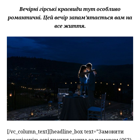
Вечірні гірські краєвиди тут особливо
романтичні. Цей вечір запам’ятається вам на
все життя.
[/vc_column_text][headline_box text=”Замовити
організацію освідчення можна за номером (063)