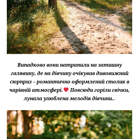
Випадково вони натрапили на затишну
галявину, де на дівчину очікував дивовижний
сюрприз – романтично оформлений столик в
чарівній атмосфері.
Повсюди горіли свічки,
лунала улюблена мелодія дівчини..