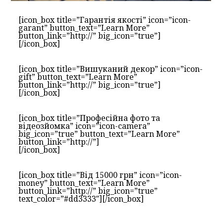
[icon_box title=”Гарантія якості” icon=”icon-
garant” button_text=”Learn More”
button_link=”http://” big_icon=”true”]
[/icon_box]
[icon_box title=”Вишуканий декор” icon=”icon-
gift” button_text=”Learn More”
button_link=”http://” big_icon=”true”]
[/icon_box]
[icon_box title=”Професійна фото та
відеозйомка” icon=”icon-camera”
big_icon=”true” button_text=”Learn More”
button_link=”http://”]
[/icon_box]
[icon_box title=”Від 15000 грн” icon=”icon-
money” button_text=”Learn More”
button_link=”http://” big_icon=”true”
text_color=”#dd3333″][/icon_box]