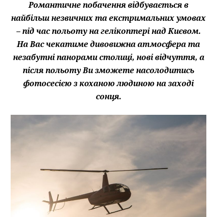
Романтичне побачення відбувається в
найбільш незвичних та екстримальних умовах
– під час польоту на гелікоптері над Києвом.
На Вас чекатиме дивовижна атмосфера та
незабутні панорами столиці, нові відчуття, а
після польоту Ви зможете насолодитись
фотосесією з коханою людиною на заході
сонця.