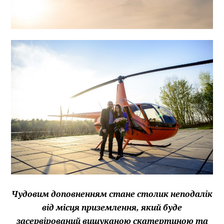
Чудовим доповненням стане столик неподалік
від місця приземлення, який буде
засервірований вишуканою скатертиною та