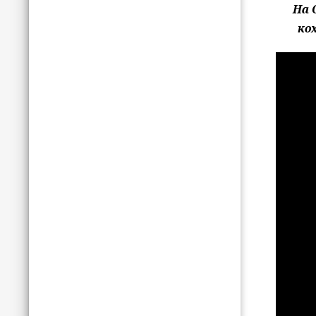
На 
ко