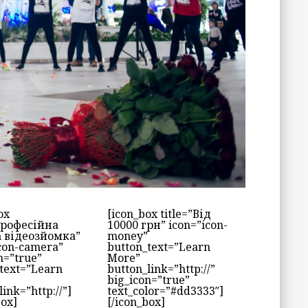
ox
[icon_box title=”Від
”Професійна
10000 грн” icon=”icon-
а відеозйомка”
money”
con-camera”
button_text=”Learn
n=”true”
More”
text=”Learn
button_link=”http://”
big_icon=”true”
link=”http://”]
text_color=”#dd3333″]
box]
[/icon_box]