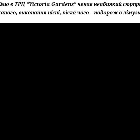
Олю в ТРЦ “Victoria Gardens” чекав неабиякий сюрпр
ханого, виконання пісні, після чого – подорож в ліму