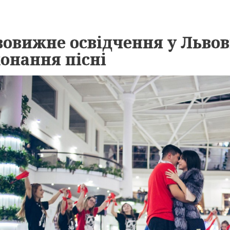
овижне освідчення у Львов
онання пісні