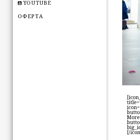
YOUTUBE
ОФЕРТА
[icon
title
icon=
butto
More
butto
big_i
[/ico