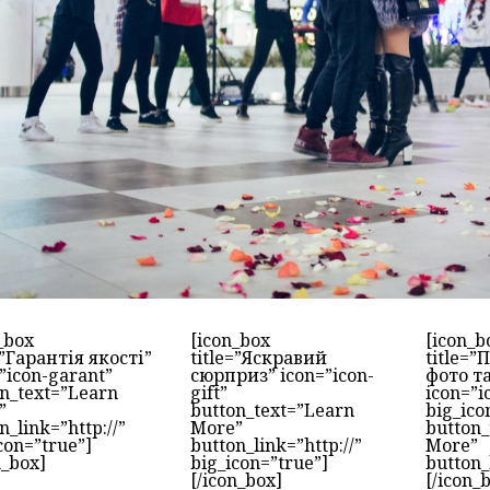
_box
[icon_box
[icon_b
=”Гарантія якості”
title=”Яскравий
title=
”icon-garant”
сюрприз” icon=”icon-
фото т
n_text=”Learn
gift”
icon=”i
”
button_text=”Learn
big_ico
n_link=”http://”
More”
button_
con=”true”]
button_link=”http://”
More”
n_box]
big_icon=”true”]
button_
[/icon_box]
[/icon_