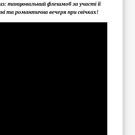
из: танцювальний флешмоб за участі її
зині та романтична вечеря при свічках!