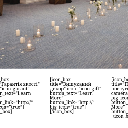
_box
[icon_box
[icon_b
=”Гарантія якості”
title=”Вишуканий
title=”
”icon-garant”
декор” icon=”icon-gift”
послуги
n_text=”Learn
button_text=”Learn
camera
”
More”
big_ico
n_link=”http://”
button_link=”http://”
button_
con=”true”]
big_icon=”true”]
More”
n_box]
[/icon_box]
button_
[/icon_