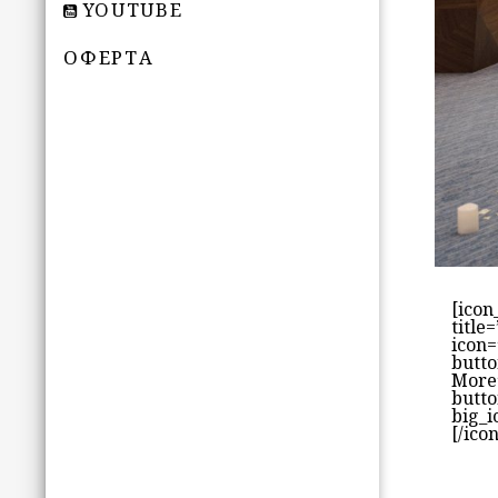
YOUTUBE
ОФЕРТА
[icon
title
icon=
butto
More
butto
big_i
[/ico