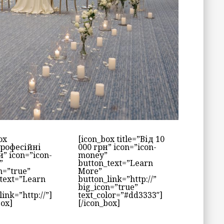
ox
[icon_box title=”Від 10
Професійні
000 грн” icon=”icon-
” icon=”icon-
money”
”
button_text=”Learn
n=”true”
More”
text=”Learn
button_link=”http://”
big_icon=”true”
link=”http://”]
text_color=”#dd3333″]
box]
[/icon_box]