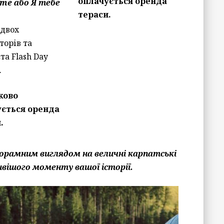
оплачується оренда
me або Я тебе
тераси.
 двох
торів та
та Flash Day
.
ково
ується оренда
.
анорамним виглядом на величні карпатські
ивішого моменту вашої історії.