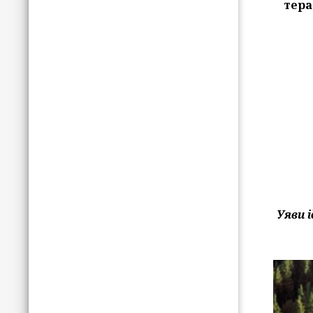
тера
Уяви 