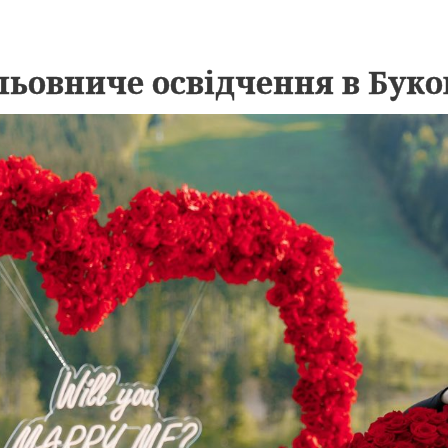
ьовниче освідчення в Буко