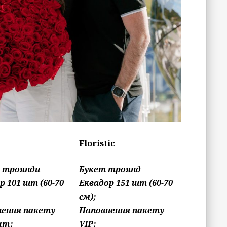
Floristic
: троянди
Букет троянд
р 101 шт (60-70
Еквадор 151 шт (60-70
см);
нення пакету
Наповнення пакету
um;
VIP;