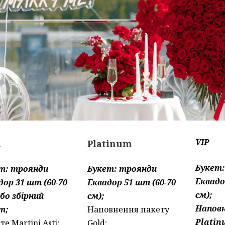
VIP
d
Platinum
Букет
т: троянди
Букет: троянди
Еквадо
дор 31 шт (60-70
Еквадор 51 шт (60-70
см);
або збірний
см);
Напов
т;
Наповнення пакету
Platin
те Martini Asti;
Gold;