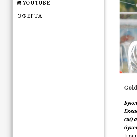
YOUTUBE
ОФЕРТА
Gol
Буке
Еква
см) 
буке
Ігрис