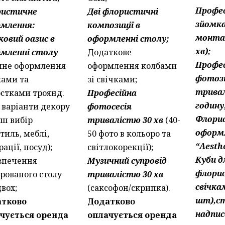
Профес
ристичне
Дві флористичні
зйомка
млення:
композиції в
монта
ковий оазис в
оформленні столу;
хв);
мленні столу
Додаткове
Профес
мне оформлення
оформлення колбами
фотоз
ками та
зі свічками;
трива
стками троянд.
Професійна
годину
і варіанти декору
фотосесія
Флори
аш вибір
тривалістю 30 хв
(40-
оформ
тиль, меблі,
50 фото в кольоро та
“Aesthe
ації, посуд);
світлокорекції);
Куби д
зпечення
Музичний супровід
флорис
ірованого столу
тривалістю 30 хв
свічка
двох;
(саксофон/скрипка).
шт),ст
атково
Додатково
надпис
чується оренда
оплачується оренда