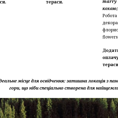
marry 
си.
тераси.
кохаю;
Робота
декора
флорис
flowers
Додат
оплач
тераси
ідеальне місце для освідчення: затишна локація з п
гори, що ніби спеціально створена для найщемл