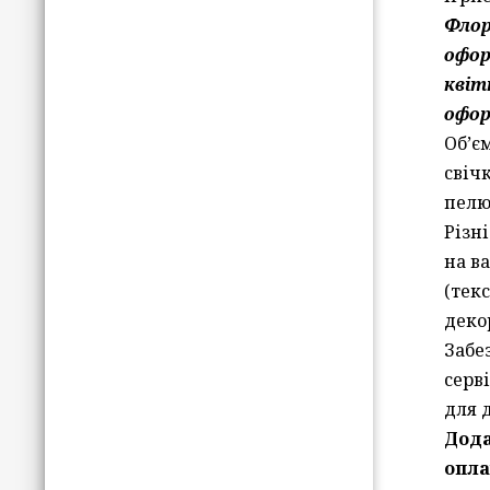
Фло
офор
квіт
офор
Об’є
свіч
пелю
Різн
на в
(текс
декор
Забе
серв
для 
Дод
опла