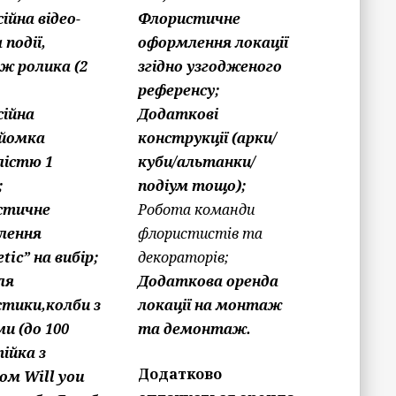
ійна відео-
Флористичне
 події,
оформлення локації
ж ролика (2
згідно узгодженого
референсу;
ійна
Додаткові
йомка
конструкції (арки/
лістю 1
куби/альтанки/
;
подіум тощо);
стичне
Робота команди
лення
флористистів та
tic” на вибір;
декораторів;
ля
Додаткова оренда
тики,колби з
локації на монтаж
ми (до 100
та демонтаж.
ійка з
Додатково
ом Will you