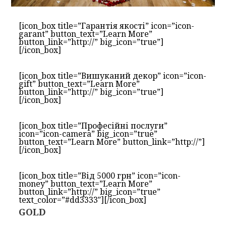
[icon_box title=”Гарантія якості” icon=”icon-
garant” button_text=”Learn More”
button_link=”http://” big_icon=”true”]
[/icon_box]
[icon_box title=”Вишуканий декор” icon=”icon-
gift” button_text=”Learn More”
button_link=”http://” big_icon=”true”]
[/icon_box]
[icon_box title=”Професійні послуги”
icon=”icon-camera” big_icon=”true”
button_text=”Learn More” button_link=”http://”]
[/icon_box]
[icon_box title=”Від 5000 грн” icon=”icon-
money” button_text=”Learn More”
button_link=”http://” big_icon=”true”
text_color=”#dd3333″][/icon_box]
GOLD