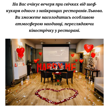
На Вас очікує вечеря при свічках від шеф-
кухаря одного з найкращих ресторанів Львова
.
Ви зможете насолодитись особливою
атмосферою наодинці, переглядаючи
кінострічку у ресторані.