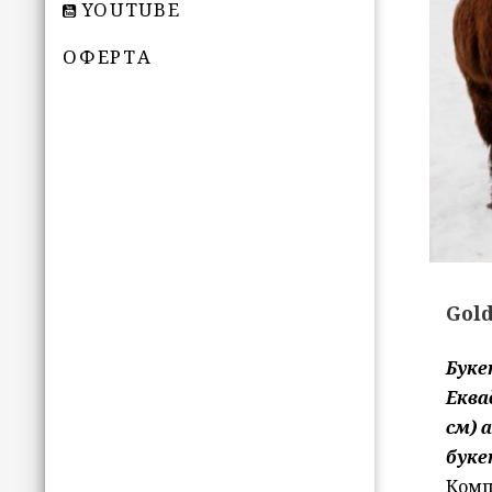
YOUTUBE
ОФЕРТА
Gol
Буке
Еква
см) 
буке
Комп