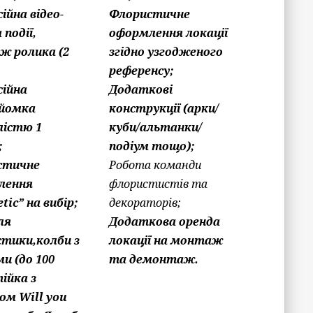
ійна відео-
Флористичне
 події,
оформлення локації
ж ролика (2
згідно узгодженого
референсу;
ійна
Додаткові
йомка
конструкції (арки/
лістю 1
куби/альтанки/
;
подіум тощо);
стичне
Робота команди
лення
флористистів та
tic” на вибір;
декораторів;
ля
Додаткова оренда
тики,колби з
локації на монтаж
ми (до 100
та демонтаж.
ійка з
ом Will you