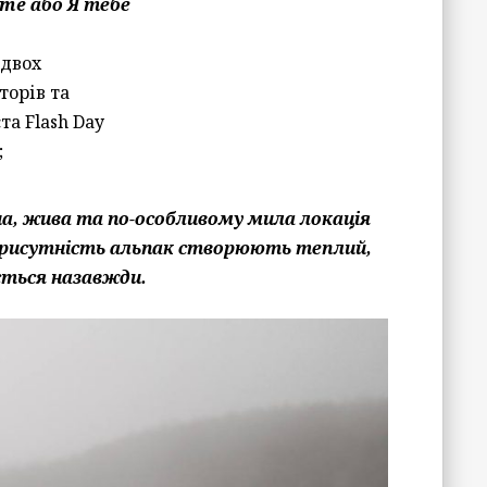
me або Я тебе
 двох
торів та
та Flash Day
;
а, жива та по-особливому мила локація
 присутність альпак створюють теплий,
ться назавжди.