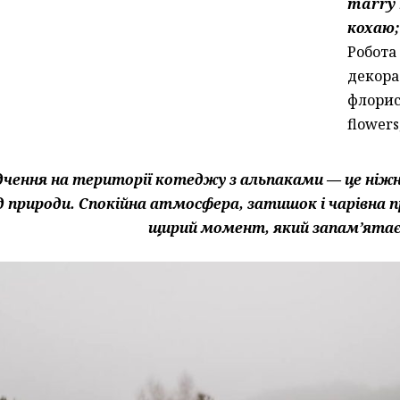
marry 
кохаю;
Робота
декора
флорис
flowers
дчення на території котеджу з альпаками — це ніжн
д природи. Спокійна атмосфера, затишок і чарівна
щирий момент, який запам’ятає