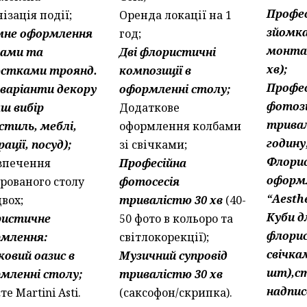
Профес
ізація події;
Оренда локації на 1
зйомка
мне оформлення
год;
монта
ками та
Дві флористичні
хв);
стками троянд.
композиції в
Профес
і варіанти декору
оформленні столу;
фотоз
аш вибір
Додаткове
трива
стиль, меблі,
оформлення колбами
годину
ації, посуд);
зі свічками;
Флори
зпечення
Професійна
оформ
ірованого столу
фотосесія
“Aesthe
двох;
тривалістю 30 хв
(40-
Куби д
ристичне
50 фото в кольоро та
флорис
млення:
світлокорекції);
свічка
ковий оазис в
Музичний супровід
шт),ст
мленні столу;
тривалістю 30 хв
надпис
те Martini Asti.
(саксофон/скрипка).