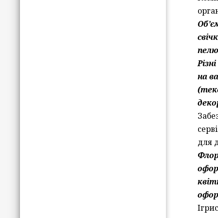
орган
Об’є
свіч
пелю
Різн
на в
(тек
декор
Забе
серв
для 
Фло
офор
квіт
офор
Ігрис