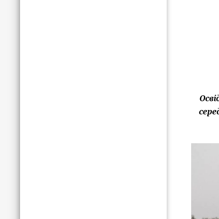
Осві
сере