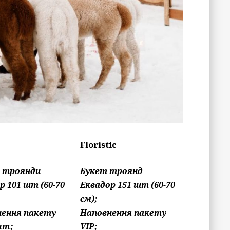
Floristic
: троянди
Букет троянд
р 101 шт (60-70
Еквадор 151 шт (60-70
см);
нення пакету
Наповнення пакету
um;
VIP;