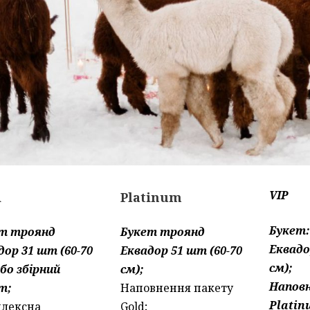
VIP
d
Platinum
Букет
т троянд
Букет троянд
Еквадо
дор 31 шт (60-70
Еквадор 51 шт (60-70
см);
або збірний
см);
Напов
т;
Наповнення пакету
Platin
лексна
Gold;