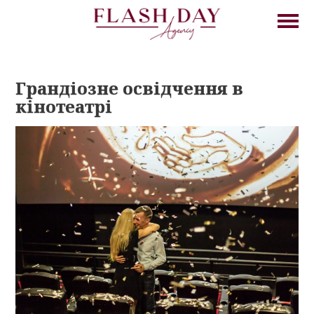
Грандіозне освідчення в
кінотеатрі