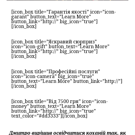
[icon_box title=”Гарантія якості” icon=”icon-
garant” button_text=”Learn More”
button_link=”http://” big_icon=”true”]
[/icon_box]
[icon_box title=”Яскравий сюрприз”
icon=”icon-gift” button_text=”Learn More”
button_link=”http://” big_icon=”true”]
[/icon_box]
[icon_box title=”Професійні послуги”
icon=”icon-camera” big_icon=”true”
button_text=”Learn More” button_link=”http://”]
[/icon_box]
[icon_box title=”Від 7500 грн” icon=”icon-
money” button_text=”Learn More”
button_link=”http://” big_icon=”true”
text_color=”#dd3333″][/icon_box]
Дмитро вирішив освідчитися коханій так, як