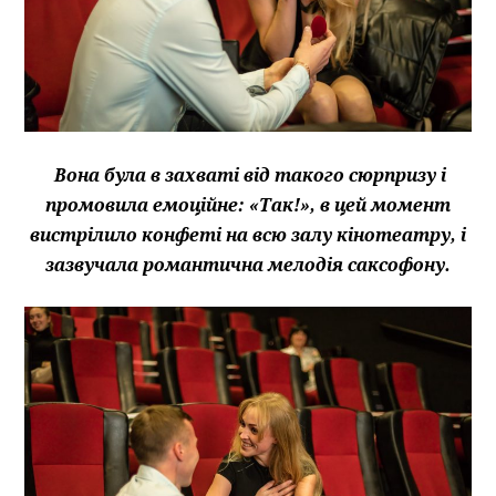
Вона була в захваті від такого сюрпризу і
промовила емоційне: «Так!», в цей момент
вистрілило конфеті на всю залу кінотеатру, і
зазвучала романтична мелодія саксофону.