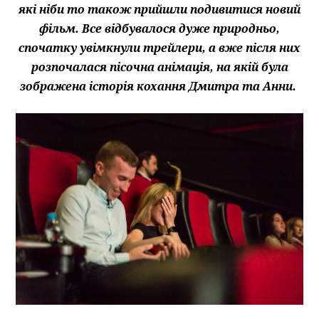
які ніби то також прийшли подивитися новий
фільм. Все відбувалося дуже природньо,
спочатку увімкнули трейлери, а вже після них
розпочалася пісочна анімація, на якій була
зображена історія кохання Дмитра та Анни.