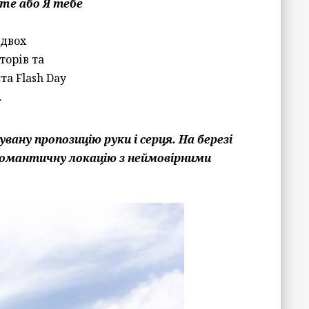
me або Я тебе
 двох
торів та
та Flash Day
.
ану пропозицію руки і серця. На березі
романтичну локацію з неймовірними