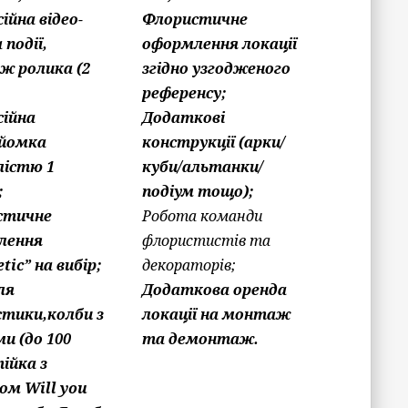
ійна відео-
Флористичне
 події,
оформлення локації
ж ролика (2
згідно узгодженого
референсу;
ійна
Додаткові
йомка
конструкції (арки/
лістю 1
куби/альтанки/
;
подіум тощо);
стичне
Робота команди
лення
флористистів та
tic” на вибір;
декораторів;
ля
Додаткова оренда
тики,колби з
локації на монтаж
ми (до 100
та демонтаж.
ійка з
ом Will you