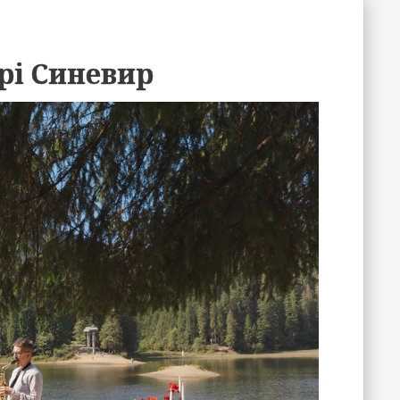
ері Синевир