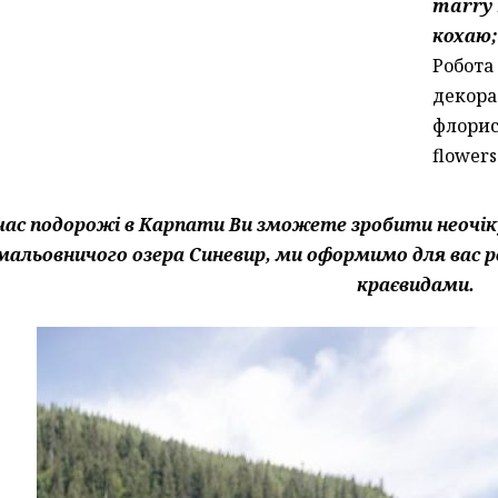
marry 
кохаю;
Робота
декора
флорис
flowers
час подорожі в Карпати Ви зможете зробити неочікув
мальовничого озера Синевир, ми оформимо для вас 
краєвидами.