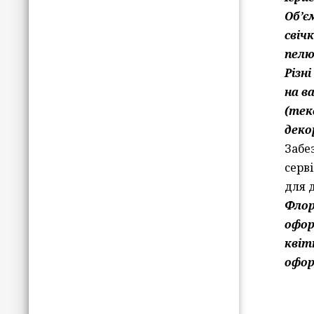
Об’є
свіч
пелю
Різн
на в
(тек
декор
Забе
серв
для 
Фло
офор
квіт
офор