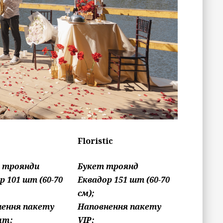
Floristic
: троянди
Букет троянд
р 101 шт (60-70
Еквадор 151 шт (60-70
см);
нення пакету
Наповнення пакету
um;
VIP;