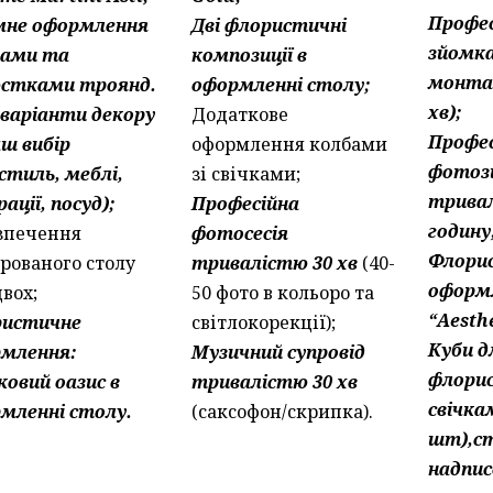
Профес
мне оформлення
Дві флористичні
зйомка
ками та
композиції в
монта
стками троянд.
оформленні столу;
хв);
і варіанти декору
Додаткове
Профес
аш вибір
оформлення колбами
фотоз
стиль, меблі,
зі свічками;
трива
ації, посуд);
Професійна
годину
зпечення
фотосесія
Флори
ірованого столу
тривалістю 30 хв
(40-
оформ
двох;
50 фото в кольоро та
“Aesthe
ристичне
світлокорекції);
Куби д
млення:
Музичний супровід
флорис
ковий оазис в
тривалістю 30 хв
свічка
мленні столу.
(саксофон/скрипка).
шт),ст
надпис