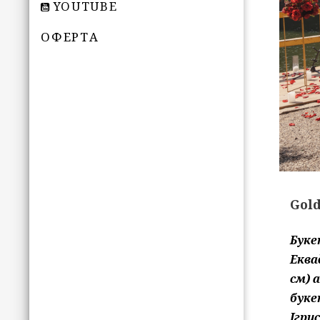
YOUTUBE
ОФЕРТА
Gol
Буке
Еква
см) 
буке
Ігри