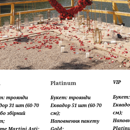
VIP
d
Platinum
Букет
т: троянди
Букет: троянди
Еквадо
дор 31 шт (60-70
Еквадор 51 шт (60-70
см);
або збірний
см);
Напов
т;
Наповнення пакету
Platin
сте Martini Asti;
Gold;