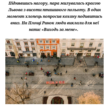
Піднявшись нагору, пара милувалась красою
Львова з висоти пташиного польоту.
В один
момент хлопець попросив кохану подивитись
вниз. На Площі Ринок люди виклали для неї
напис «Виходь за мене».