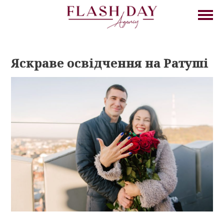
Яскраве освідчення на Ратуші