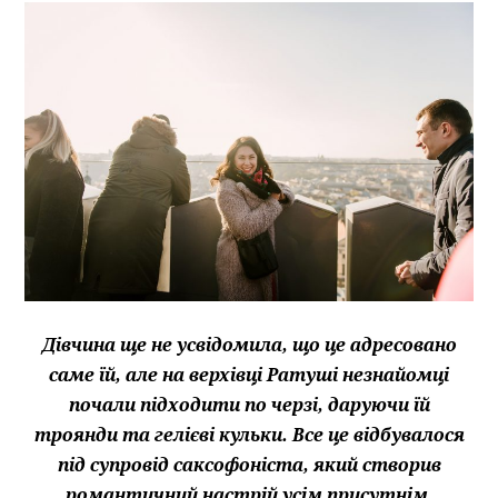
Дівчина ще не усвідомила, що це адресовано
саме їй, але на верхівці Ратуші незнайомці
почали підходити по черзі, даруючи їй
троянди та гелієві кульки. Все це відбувалося
під супровід саксофоніста, який створив
романтичний настрій усім присутнім.