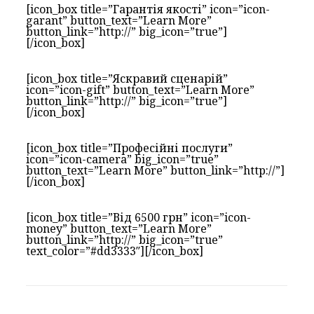
[icon_box title=”Гарантія якості” icon=”icon-
garant” button_text=”Learn More”
button_link=”http://” big_icon=”true”]
[/icon_box]
[icon_box title=”Яскравий сценарій”
icon=”icon-gift” button_text=”Learn More”
button_link=”http://” big_icon=”true”]
[/icon_box]
[icon_box title=”Професійні послуги”
icon=”icon-camera” big_icon=”true”
button_text=”Learn More” button_link=”http://”]
[/icon_box]
[icon_box title=”Від 6500 грн” icon=”icon-
money” button_text=”Learn More”
button_link=”http://” big_icon=”true”
text_color=”#dd3333″][/icon_box]