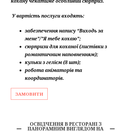
кохану чекатиме особливий сюрприз.
У вартість послуги входять:
забезпечення напису “Виходь за
мене”/”Я тебе кохаю”;
сюрпризи для коханої (листівки з
романтичним наповненням);
кульки з гелієм (8 шт);
робота аніматорів та
координаторів.
ЗАМОВИТИ
ОСВІДЧЕННЯ В РЕСТОРАНІ З
ПАНОРАМНИМ ВИГЛЯДОМ НА