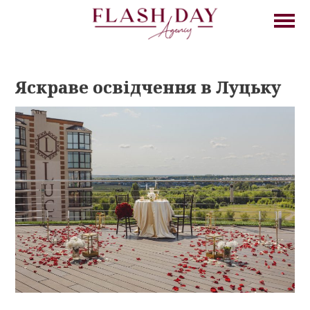
Яскраве освідчення в Луцьку