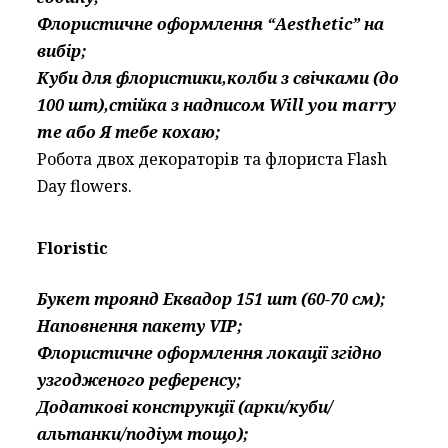
Флористичне оформлення “Aesthetic” на
вибір;
Куби для флористики,колби з свічками (до
100 шт),стійка з надписом Will you marry
me або Я тебе кохаю;
Робота двох декораторів та флориста Flash
Day flowers.
Floristic
Букет троянд Еквадор 151 шт (60-70 см);
Наповнення пакету VIP;
Флористичне оформлення локації згідно
узгодженого референсу;
Додаткові конструкції (арки/куби/
альтанки/подіум тощо);