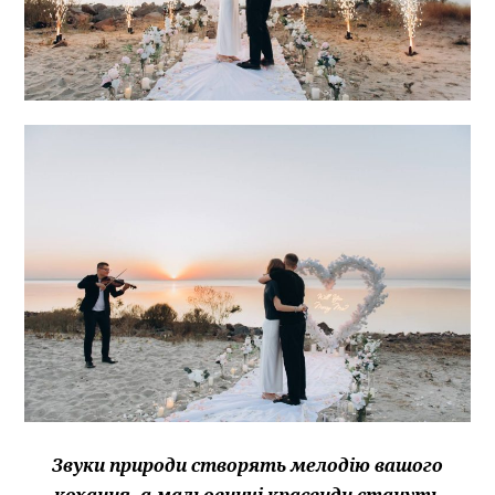
Звуки природи створять мелодію вашого
кохання, а мальовничі краєвиди стануть