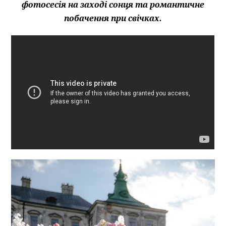
фотосесія на заході сонця та романтичне
побачення при свічках.