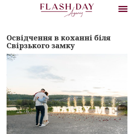
Освідчення в коханні біля
Свірзького замку