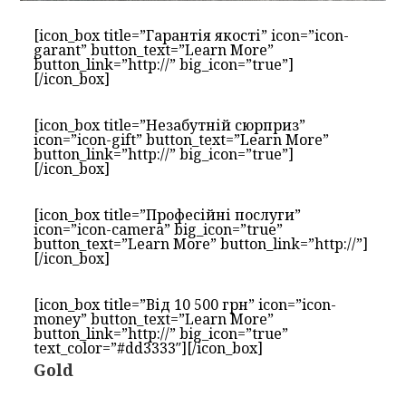
[icon_box title=”Гарантія якості” icon=”icon-
garant” button_text=”Learn More”
button_link=”http://” big_icon=”true”]
[/icon_box]
[icon_box title=”Незабутній сюрприз”
icon=”icon-gift” button_text=”Learn More”
button_link=”http://” big_icon=”true”]
[/icon_box]
[icon_box title=”Професійні послуги”
icon=”icon-camera” big_icon=”true”
button_text=”Learn More” button_link=”http://”]
[/icon_box]
[icon_box title=”Від 10 500 грн” icon=”icon-
money” button_text=”Learn More”
button_link=”http://” big_icon=”true”
text_color=”#dd3333″][/icon_box]
Gold