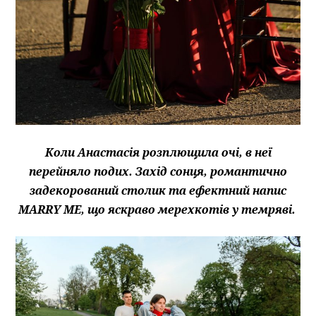
Коли Анастасія розплющила очі, в неї
перейняло подих. Захід сонця, романтично
задекорований столик та ефектний напис
MARRY ME, що яскраво мерехкотів у темряві.