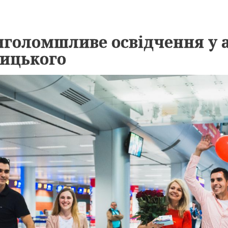
голомшливе освідчення у а
ицького