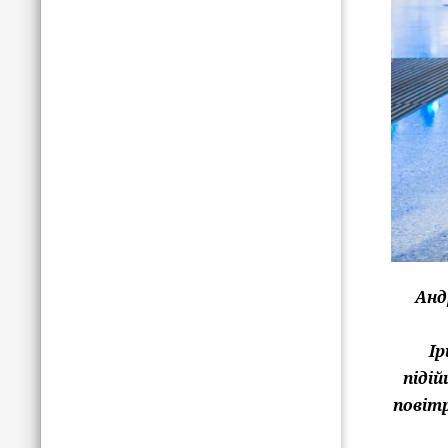
Анд
Ір
піді
повітр