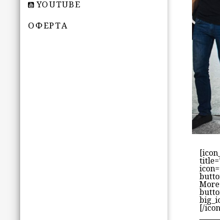
YOUTUBE
ОФЕРТА
[icon
title
icon=
butto
More
butto
big_i
[/ico