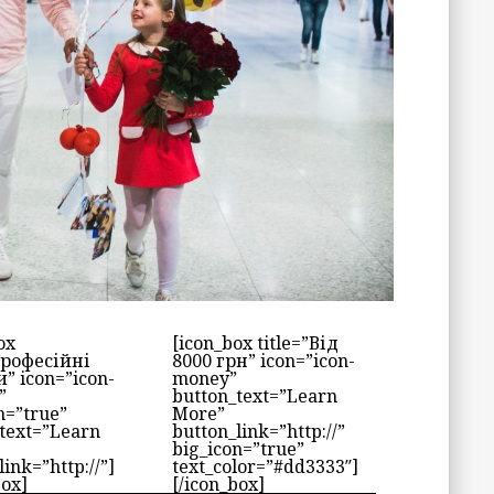
ox
[icon_box title=”Від
Професійні
8000 грн” icon=”icon-
” icon=”icon-
money”
”
button_text=”Learn
n=”true”
More”
text=”Learn
button_link=”http://”
big_icon=”true”
link=”http://”]
text_color=”#dd3333″]
box]
[/icon_box]