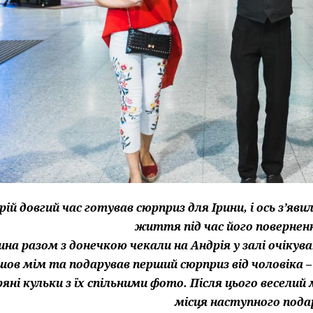
рій довгий час готував сюрприз для Ірини, і ось з’я
життя під час його поверненн
ина разом з донечкою чекали на Андрія у залі очікув
йшов мім та подарував перший сюрприз від чоловіка
яні кульки з їх спільними фото. Після цього веселий
місця наступного пода