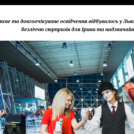
єве та довгоочікуване освідчення відбувалось у Льво
безліччю сюрпризів для Ірини та надзвичай