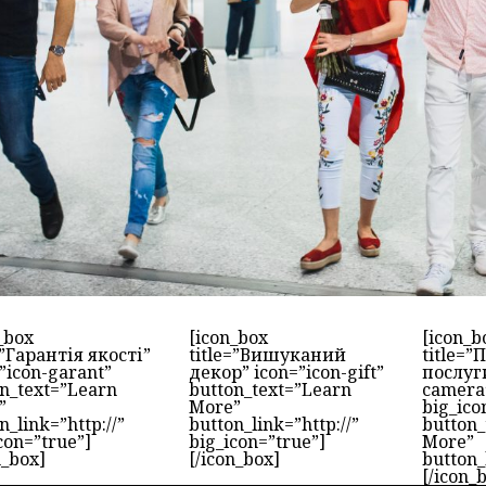
_box
[icon_box
[icon_b
=”Гарантія якості”
title=”Вишуканий
title=”
”icon-garant”
декор” icon=”icon-gift”
послуги
n_text=”Learn
button_text=”Learn
camera
”
More”
big_ico
n_link=”http://”
button_link=”http://”
button_
con=”true”]
big_icon=”true”]
More”
n_box]
[/icon_box]
button_
[/icon_