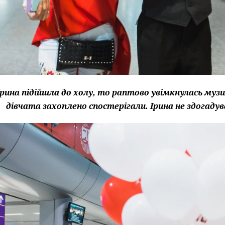
Ірина підійшла до холу, то раптово увімкнулась муз
дівчата захоплено спостерігали. Ірина не здогадува