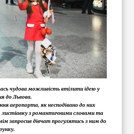
вилась чудова можливість втілити ідею у
я до Львова.
ання аеропорта, як несподівано до них
 – листіавку з романтичними словами та
 мім запросив дівчат прогулятись з ним до
рунку.