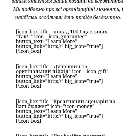
запам’ятається Вашій коханій на все життя!
Ми подбаємо про всі організаційні моменти, і
найбільш особливий день пройде бездоганно.
[icon_box title=”понад 1000 щасливих
“Так!“” icon=”icon_guarantee”
button_text=”Learn More”
button_link=”http://” big_icon=”true”]
[/icon_box]
[icon_box title=”Душевний та
оригінальний підхід” icon=”icon-gift”
button_text=”Learn More”
button_link=”http://” big_icon=”true”]
[/icon_box]
[icon_box title=”Креативний сценарій на
Ваш бюджет” icon=”icon-money”
button_text=”Learn More”
button_link=”http://” big_icon=”true”]
[/icon_box]