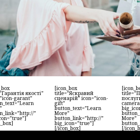
_box
[icon_box
[icon_b
=”Гарантія якості”
title=”Яскравий
title=”
”icon-garant”
сценарій” icon=”icon-
послуги
n_text=”Learn
gift”
camera
”
button_text=”Learn
big_ico
n_link=”http://”
More”
button_
con=”true”]
button_link=”http://”
More”
n_box]
big_icon=”true”]
button_
[/icon_box]
[/icon_