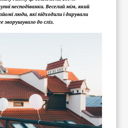
упні несподіванки. Веселий мім, який
айомі люди, які підходили і дарували
се зворушувало до сліз.