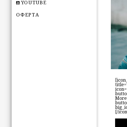
YOUTUBE
ОФЕРТА
[icon
title
icon=
butto
More
butto
big_i
[/ico