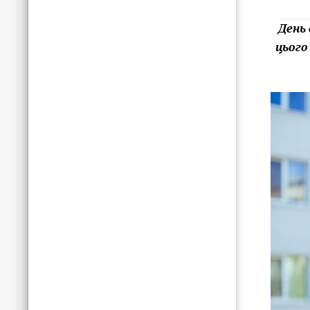
День 
цього