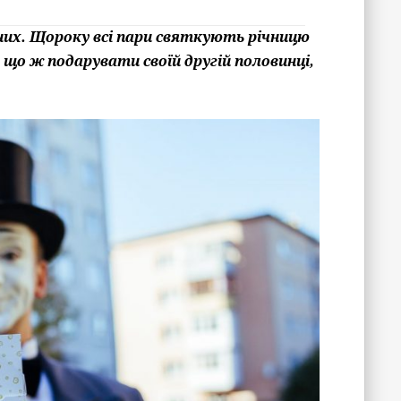
аних. Щороку всі пари святкують річницю
що ж подарувати своїй другій половинці,