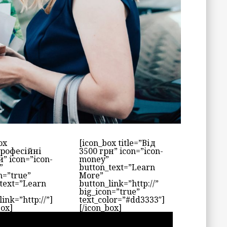
ox
[icon_box title=”Від
Професійні
3500 грн” icon=”icon-
” icon=”icon-
money”
”
button_text=”Learn
n=”true”
More”
text=”Learn
button_link=”http://”
big_icon=”true”
link=”http://”]
text_color=”#dd3333″]
box]
[/icon_box]