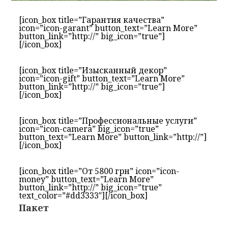
[icon_box title=”Гарантия качества”
icon=”icon-garant” button_text=”Learn More”
button_link=”http://” big_icon=”true”]
[/icon_box]
[icon_box title=”Изысканный декор”
icon=”icon-gift” button_text=”Learn More”
button_link=”http://” big_icon=”true”]
[/icon_box]
[icon_box title=”Профессиональные услуги”
icon=”icon-camera” big_icon=”true”
button_text=”Learn More” button_link=”http://”]
[/icon_box]
[icon_box title=”От 5800 грн” icon=”icon-
money” button_text=”Learn More”
button_link=”http://” big_icon=”true”
text_color=”#dd3333″][/icon_box]
Пакет