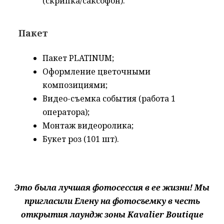
(скрипка/саксофон).
Пакет
Пакет
P
LATINUM
;
Оформление цветочными
композициями;
Видео-съемка
события
(работа 1
оператора);
Монтаж видеоролика;
Букет роз (101
шт
).
Это была лучшая фотосессия в ее жизни! Мы
пригласили Елену на фотосъемку в честь
открытия
лаундж
зоны
Kavalier
Boutique