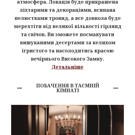
атмосфера. Локація буде прикрашена
ліхтарями та декораціями, всипана
пелюстками троянд, а все довкола буде
мерехтіти від великої кількості гірлянд
та свічок. Ви зможете посмакувати
вишуканими десертами за келихом
ігристого та насолодитись красою
вечірнього Високого Замку.
Детальніше
ПОБАЧЕННЯ В ТАЄМНІЙ
КІМНАТІ