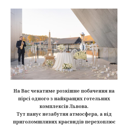
На Вас чекатиме розкішне побачення на
пірсі одного з найкращих готельних
комплексів Львова.
Тут панує незабутня атмосфера, а від
приголомшливих краєвидів перехоплює