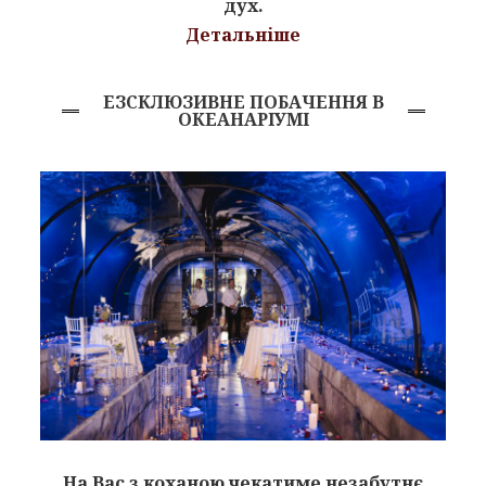
дух.
Детальніше
ЕЗСКЛЮЗИВНЕ ПОБАЧЕННЯ В
ОКЕАНАРІУМІ
На Вас з коханою чекатиме незабутнє