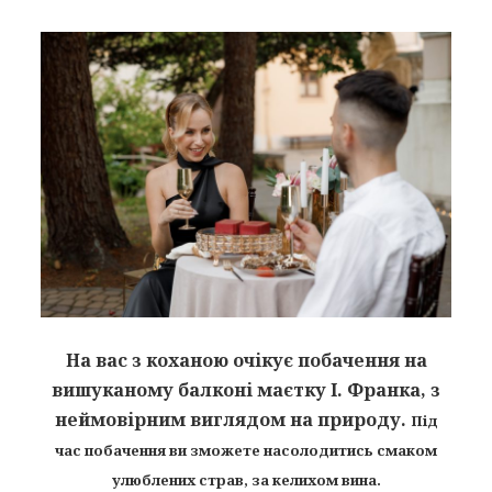
На вас з коханою очікує побачення на
вишуканому балконі маєтку І. Франка, з
неймовірним виглядом на природу.
Під
час побачення ви зможете насолодитись смаком
улюблених страв, за келихом вина.