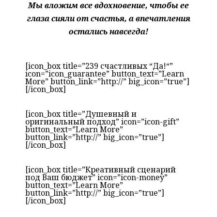
Мы вложим все вдохновение, чтобы ее
глаза сияли от счастья, а впечатления
остались навсегда!
[icon_box title=”239 счастливых “Да!“”
icon=”icon_guarantee” button_text=”Learn
More” button_link=”http://” big_icon=”true”]
[/icon_box]
[icon_box title=”Душевный и
оригинальный подход” icon=”icon-gift”
button_text=”Learn More”
button_link=”http://” big_icon=”true”]
[/icon_box]
[icon_box title=”Креативный сценарий
под Ваш бюджет” icon=”icon-money”
button_text=”Learn More”
button_link=”http://” big_icon=”true”]
[/icon_box]