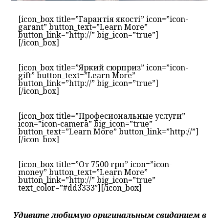
[icon_box title=”Гарантія якості” icon=”icon-
garant” button_text=”Learn More”
button_link=”http://” big_icon=”true”]
[/icon_box]
[icon_box title=”Яркий сюрприз” icon=”icon-
gift” button_text=”Learn More”
button_link=”http://” big_icon=”true”]
[/icon_box]
[icon_box title=”Професиональные услуги”
icon=”icon-camera” big_icon=”true”
button_text=”Learn More” button_link=”http://”]
[/icon_box]
[icon_box title=”От 7500 грн” icon=”icon-
money” button_text=”Learn More”
button_link=”http://” big_icon=”true”
text_color=”#dd3333″][/icon_box]
Удивите любимую оригинальным свиданием в