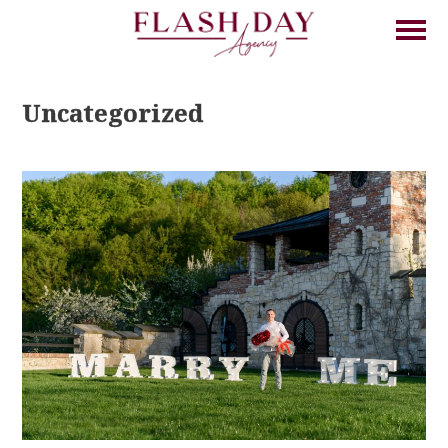
Uncategorized