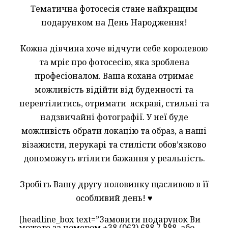
Тематична фотосесія стане найкращим
подарунком на День Народження!
Кожна дівчина хоче відчути себе королевою
та мріє про фотосесію, яка зроблена
професіоналом. Ваша кохана отримає
можливість відійти від буденності та
перевтілитись, отримати яскраві, стильні та
надзвичайні фотографії. У неї буде
можливість обрати локацію та образ, а наші
візажисти, перукарі та стилісти обов’язково
допоможуть втілити бажання у реальність.
Зробіть Вашу другу половинку щасливою в її
особливий день! ♥
[headline_box text=”Замовити подарунок Ви
можете за номером +38 (063) 688 7 888, або