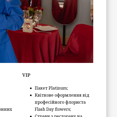
VIP
Пакет Platinum;
Квіткове оформлення від
професійного флориста
онних
Flash Day flowers;
Страви з ресторану на