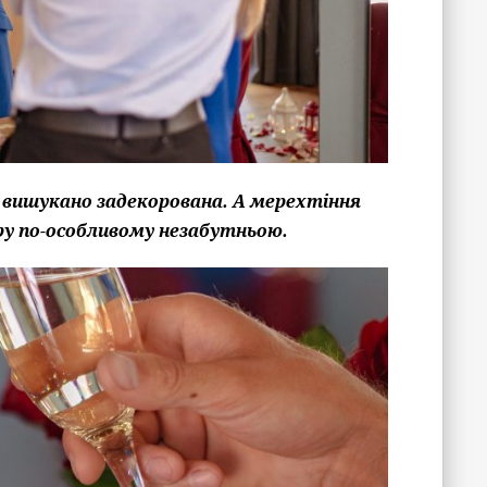
е вишукано задекорована. А мерехтіння
у по-особливому незабутньою.