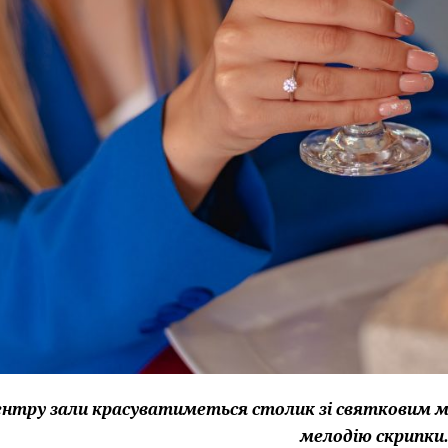
ентру зали красуватиметься столик зі святковим 
мелодію скрипки