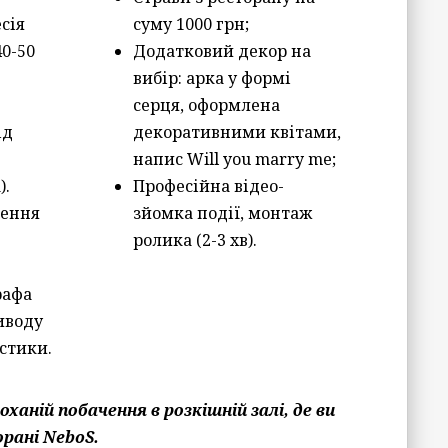
сія
суму 1000 грн;
40-50
Додатковий декор на
вибір: арка у формі
серця, оформлена
ід
декоративними квітами,
напис Will you marry me;
).
Професійна відео-
лення
зйомка події, монтаж
ролика (2-3 хв).
рафа
иводу
истики.
оханій побачення в розкішній залі, де ви
орані NeboS.