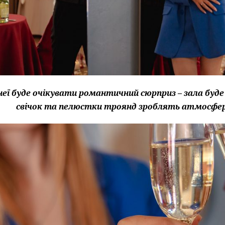
неї буде очікувати романтичний сюрприз – зала буд
свічок та пелюстки троянд зроблять атмосфер