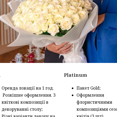
d
Platinum
Оренда локації на 1 год.
Пакет Gold;
Розкішне оформлення. 3
Оформлення
квіткові композиції в
флористичними
декоруванні столу;
композиціями сез
Різні варіанти декору на
квітів (3 шт).