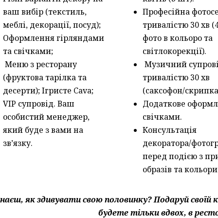
ваш вибір (текстиль,
Професійна фотосе
меблі, декорації, посуд);
тривалістю 30 хв (
Оформлення гірляндами
фото в кольоро та
та свічками;
світлокорекції).
Меню з ресторану
Музичний супров
(фруктова тарілка та
тривалістю 30 хв
десерти); Ігристе Cava;
(саксофон/скрипка
VIP супровід. Ваш
Додаткове оформ
особистий менеджер,
свічками.
який буде з вами на
Консультація
зв’язку.
декоратора/фотог
перед подією з пр
образів та кольор
знаєш, як здивувати свою половинку?
Подаруй своїй к
будете тільки вдвох, в рест