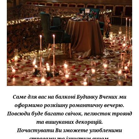
Саме для вас на балконі Будинку Вчених ми
оформимо розкішну романтичну вечерю.
Повсюди буде багато свічок, пелюсток троянд
та вишуканих декорацій.
Почастувати Ви зможете улюбленими
стравами та ігристим вином.