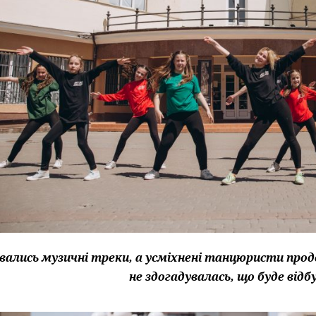
вались музичні треки, а усміхнені танцюристи про
не здогадувалась, що буде від