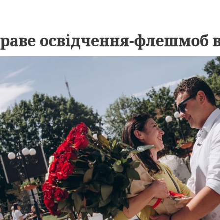
раве освідчення-флешмоб в