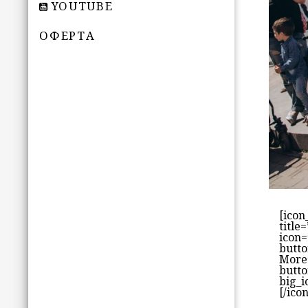
YOUTUBE
ОФЕРТА
[icon
title
icon=
butto
More
butto
big_i
[/ico