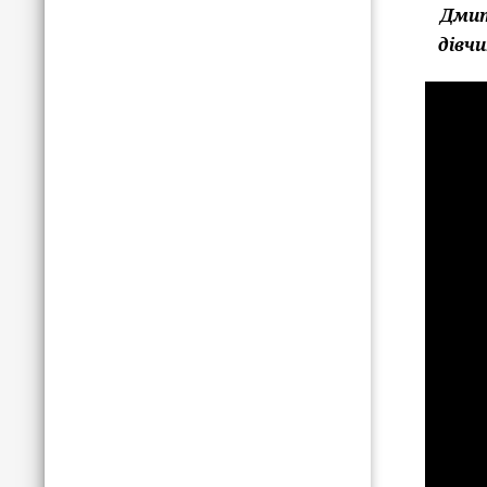
Дмит
дівч