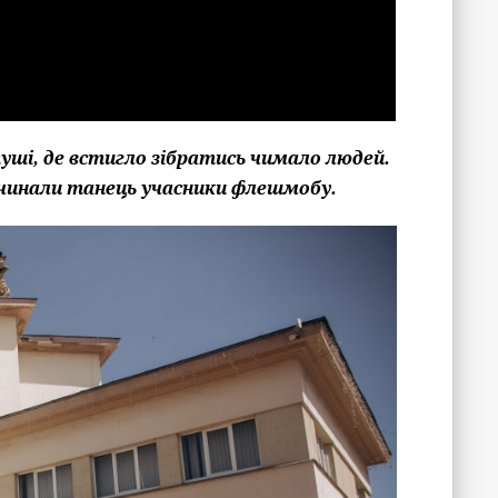
туші, де встигло зібратись чимало людей.
починали танець учасники флешмобу.