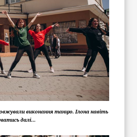
довжували виконання танцю. Ілона навіть
буватись далі…