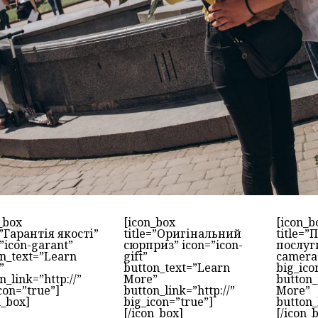
_box
[icon_box
[icon_b
=”Гарантія якості”
title=”Оригінальний
title=”
”icon-garant”
сюрприз” icon=”icon-
послуги
n_text=”Learn
gift”
camera
”
button_text=”Learn
big_ico
n_link=”http://”
More”
button_
con=”true”]
button_link=”http://”
More”
n_box]
big_icon=”true”]
button_
[/icon_box]
[/icon_