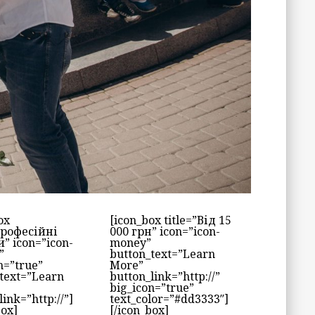
ox
[icon_box title=”Від 15
Професійні
000 грн” icon=”icon-
” icon=”icon-
money”
”
button_text=”Learn
n=”true”
More”
text=”Learn
button_link=”http://”
big_icon=”true”
link=”http://”]
text_color=”#dd3333″]
box]
[/icon_box]