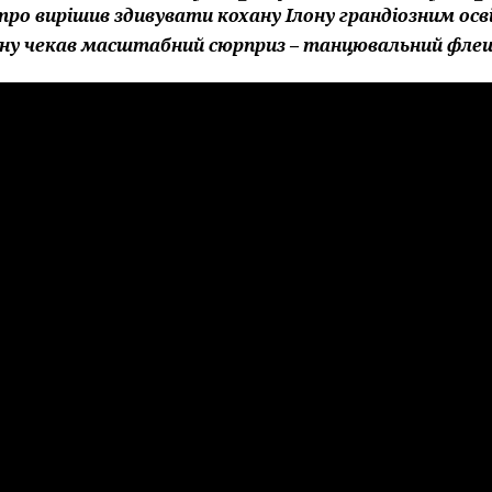
ро вирішив здивувати кохану Ілону грандіозним осві
ину чекав масштабний сюрприз – танцювальний флеш