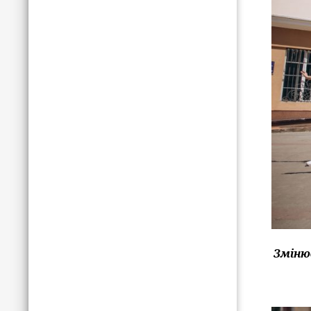
Зміню