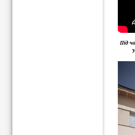
Під ч
У