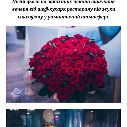
Після цього на закоханих чекала вишукана
вечеря від шеф-кухаря ресторану під звуки
саксофону у романтичній атмосфері.