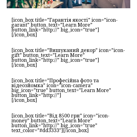
[icon_box title=”Гарантія якості” icon=”icon-
garant” button_text=”Learn More”
button_link=”http://” big_icon=”true”]
[/icon_box]
[icon_box title=”Вишуканий декор” icon=”icon-
gift” button_text=”Learn More”
button_link=”http://” big_icon=”true”]
[/icon_box]
[icon_box title=”Професійна фото та
відеозйомка” icon=”icon-camera”
big_icon=”true” button_text=”Learn More”
button_link=”http://”]
[/icon_box]
[icon_box title=”Від 8500 грн” icon=”icon-
money” button_text=”Learn More”
button_link=”http://” big_icon=”true”
text_color=”#dd3333″][/icon_box]