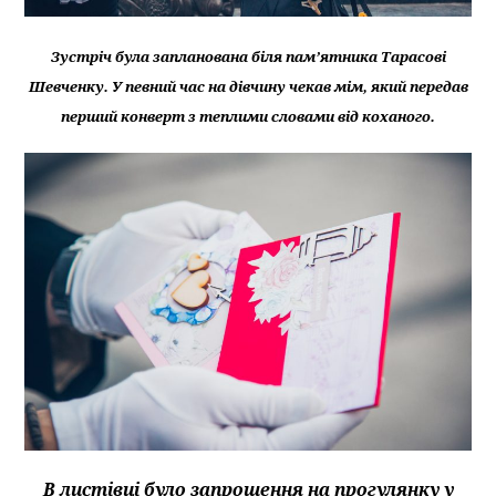
Зустріч була запланована біля пам’ятника Тарасові
Шевченку. У певний час на дівчину чекав мім, який передав
перший конверт з теплими словами від коханого.
В листівці було запрошення на прогулянку у