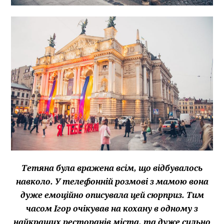
Тетяна була вражена всім, що відбувалось
навколо. У телефонній розмові з мамою вона
дуже емоційно описувала цей сюрприз. Тим
часом Ігор очікував на кохану в одному з
найкращих ресторанів міста, та дуже сильно