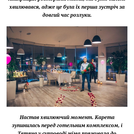
хвилювався, адже це була їх перша зустріч за
довгий час розлуки.
Настав хвилюючий момент. Карета
зупинилась перед готельним комплексом, і
Тетяна у супроводі міма прямувала до