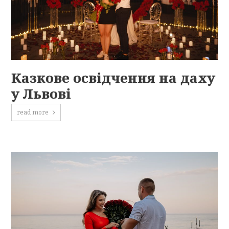
Казкове освідчення на даху
у Львові
read more