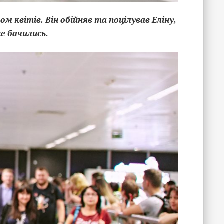
м квітів. Він обійняв та поцілував Еліну,
не бачились.