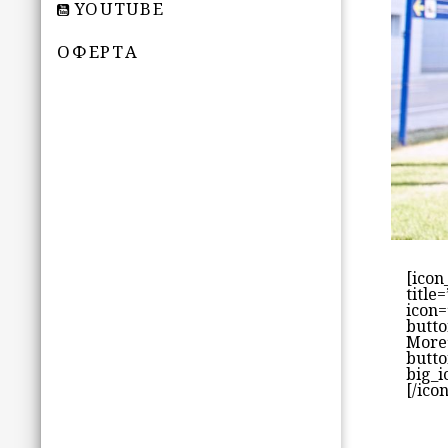
YOUTUBE
ОФЕРТА
[icon
title
icon=
butto
More
butto
big_i
[/ico