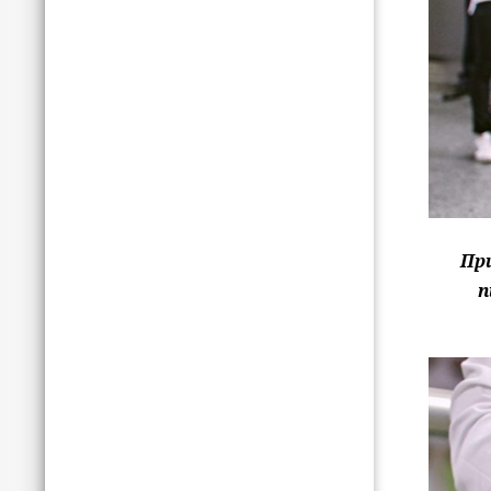
При
п