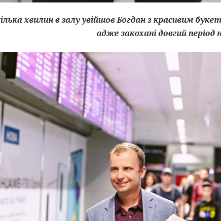
ілька хвилин в залу увійшов Богдан з красивим букето
адже закохані довгий період 