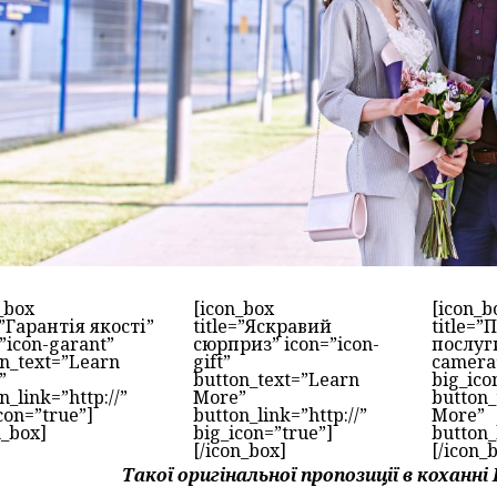
_box
[icon_box
[icon_b
=”Гарантія якості”
title=”Яскравий
title=”
”icon-garant”
сюрприз” icon=”icon-
послуги
n_text=”Learn
gift”
camera
”
button_text=”Learn
big_ico
n_link=”http://”
More”
button_
con=”true”]
button_link=”http://”
More”
n_box]
big_icon=”true”]
button_
[/icon_box]
[/icon_
Такої оригінальної пропозиції в коханні