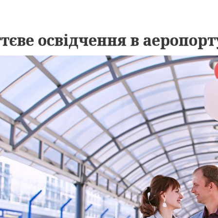
тєве освідчення в аеропорт