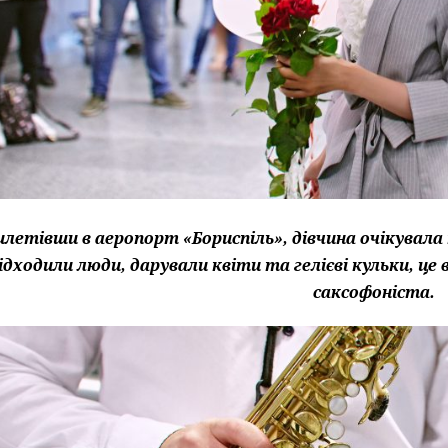
летівши в аеропорт «Бориспіль», дівчина очікувала 
ідходили люди, дарували квіти та гелієві кульки, це 
саксофоніста.