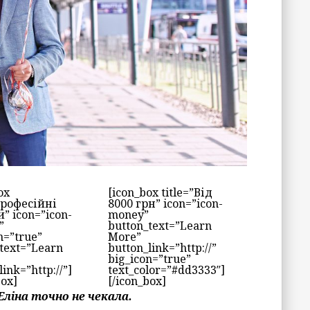
ox
[icon_box title=”Від
Професійні
8000 грн” icon=”icon-
” icon=”icon-
money”
”
button_text=”Learn
n=”true”
More”
text=”Learn
button_link=”http://”
big_icon=”true”
link=”http://”]
text_color=”#dd3333″]
box]
[/icon_box]
 Еліна точно не чекала.