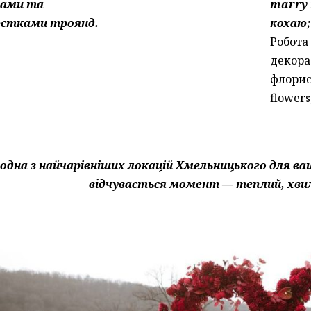
ками та
marry 
стками троянд.
кохаю;
Робота
декора
флорис
flowers
 одна з найчарівніших локацій Хмельницького для ва
відчувається момент — теплий, хви