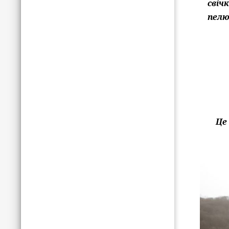
свіч
пелю
Це