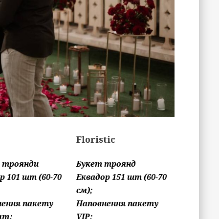
Floristic
: троянди
Букет троянд
р 101 шт (60-70
Еквадор 151 шт (60-70
см);
нення пакету
Наповнення пакету
um;
VIP;