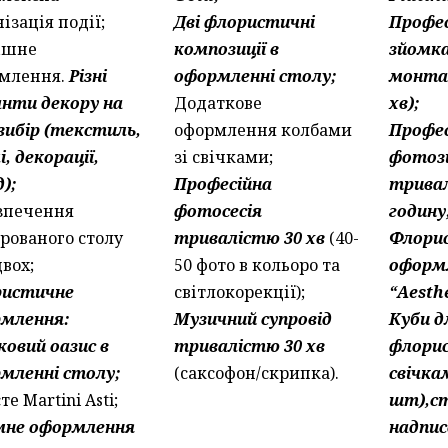
ізація події;
Дві флористичні
Профес
ішне
композиції в
зйомка
млення.
Різні
оформленні столу;
монта
анти декору на
Додаткове
хв);
вибір (текстиль,
оформлення колбами
Профес
, декорації,
зі свічками;
фотоз
д);
Професійна
трива
зпечення
фотосесія
годину
ірованого столу
тривалістю 30 хв
(40-
Флори
двох;
50 фото в кольоро та
оформ
ристичне
світлокорекції);
“Aesthe
млення:
Музичний супровід
Куби д
ковий оазис в
тривалістю 30 хв
флорис
мленні столу;
(саксофон/скрипка).
свічка
те Martini Asti;
шт),ст
мне оформлення
надпис