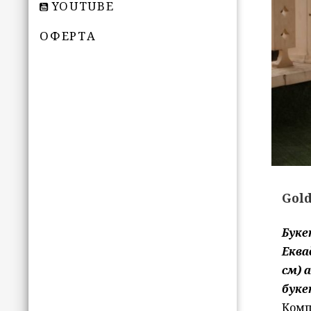
YOUTUBE
ОФЕРТА
Gol
Буке
Еква
см) 
буке
Комп