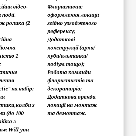
ійна відео-
Флористичне
 події,
оформлення локації
ж ролика (2
згідно узгодженого
референсу;
ійна
Додаткові
йомка
конструкції (арки/
лістю 1
куби/альтанки/
;
подіум тощо);
стичне
Робота команди
лення
флористистів та
tic” на вибір;
декораторів;
ля
Додаткова оренда
тики,колби з
локації на монтаж
ми (до 100
та демонтаж.
ійка з
ом Will you