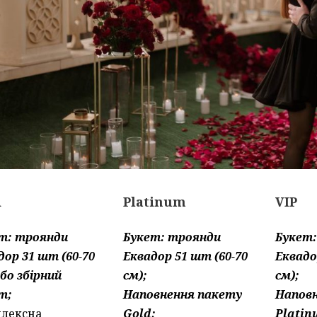
d
Platinum
VIP
т: троянди
Букет: троянди
Букет
дор 31 шт (60-70
Еквадор 51 шт (60-70
Еквадо
або збірний
см);
см);
т;
Наповнення пакету
Напов
лексна
Gold;
Platin