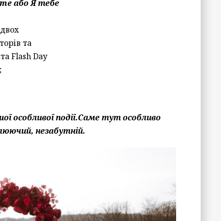
me або Я тебе
 двох
торів та
та Flash Day
;
шої особливої події.Саме тут особливо
люючий, незабутній.