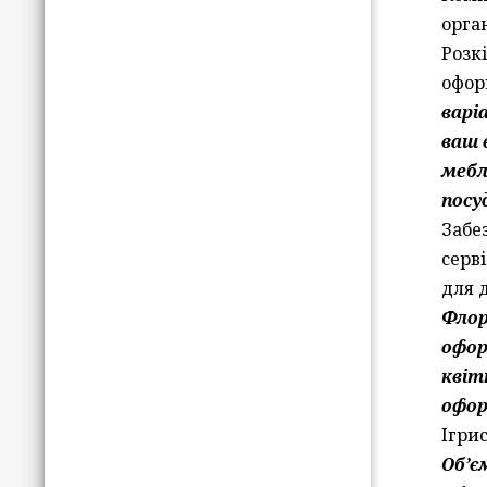
орган
Розк
офор
варі
ваш 
меблі
посу
Забе
серв
для 
Фло
офор
квіт
офор
Ігрис
Об’є